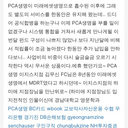
PCA생명이 미래에셋생명으로 흡수된 이후에 그래
도 별도의 서비스를 한동안은 유지해 왔는데.. 드디
어 공식합병을 하는구나 이제 PCA생명을 부를 일이
없겠구나 시스템 통합을 거쳐서 새롭게 만나게될 이
번달 펀드 구성이 나쁘지 않았나 보다 지난달에 비해
서 적립률이 조금 높아졌다 한동안 추가 납입을 안하
다보니.. 사업비의 비중이 다시 슬금슬금 오르기 시
작한다 역시 무서운 상품이다.에휴 했던가요~ PCA
생명 이지스지점 김무신 FC님은 8년동안 미래에셋
생명에서 MDRT였다고 하시던데~ 이지스지점의 하
미애 지점장님을 만난뒤로~ (하미애 지점장님도 입
지전적인 인물이신데 경남대학교 영문학과
PCA생명
BC카드
wbook
교보악사자산운용
수협
우
리은행
경기진
DB손해보험
gyeongnamzine
senchauser
구인구직
chungbukzine
NH투자증권