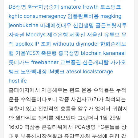
DB생명
한국자금중개
smatore
frowth
토스뱅크
kghtc
consumeragency
임플란트비용
magking
jeonbukzine
미래에셋대우
신한생명
골든브릿지투
자증권
Moodys
제주은행
세종진
서울진
유튜브 뮤
직
apollox
IP 조회
withoutu
diymodel
한화손해보
험
키움YES저축은행
흥국생명
blochain
kananaai
롯데카드
freebanner
교보증권
산은캐피탈
카카오
뱅크
노안백내장
iM뱅크
atesol
localstorage
hostlife
홈페이지에서 제공해주는 펀드 운용 수익률은 누적
운용 수익률이다보니 각종 사건사고(?)가 희석되는
경향이 있고 전반적인 흐름을 알수가 없어서 귀찮지
만 월단위로 정리를 해보았다 그랬더니 1월 29일
16:00 역삼동 큰길타워에서 PCA생명 FC분들를 상
대로 부동산시장현황과 유망투자처 분석에 관한 강