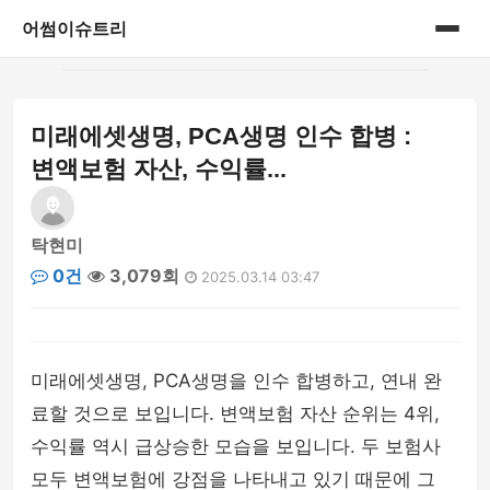
어썸이슈트리
홈
미래에셋생명, PCA생명 인수 합병 :
사회 이슈 분석
변액보험 자산, 수익률...
탁현미
0건
3,079회
2025.03.14 03:47
미래에셋생명, PCA생명을 인수 합병하고, 연내 완
료할 것으로 보입니다. 변액보험 자산 순위는 4위,
수익률 역시 급상승한 모습을 보입니다. 두 보험사
모두 변액보험에 강점을 나타내고 있기 때문에 그