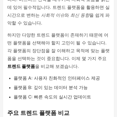
데 있어 필수적입니다. 트렌드 플랫폼을 활용하면 실
시간으로 변하는
사회적 이슈
와
최신 동향
을 쉽게 파
악할 수 있습니다.
하지만 다양한 트렌드 플랫폼이 존재하기 때문에 어
떤 플랫폼을 선택해야 할지 고민이 될 수 있습니다.
각 플랫폼의 장단점을 잘 이해하고 목적에 맞는 플랫
폼을 선택하는 것이 중요합니다. 이제 몇 가지 주요
트렌드 플랫폼
을 비교해 보겠습니다.
플랫폼 A: 사용자 친화적인 인터페이스 제공
플랫폼 B: 깊이 있는 데이터 분석 가능
플랫폼 C: 빠른 속도의 실시간 업데이트
주요 트렌드 플랫폼 비교