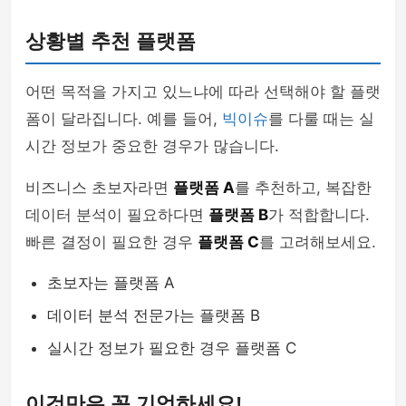
상황별 추천 플랫폼
어떤 목적을 가지고 있느냐에 따라 선택해야 할 플랫
폼이 달라집니다. 예를 들어,
빅이슈
를 다룰 때는 실
시간 정보가 중요한 경우가 많습니다.
비즈니스 초보자라면
플랫폼 A
를 추천하고, 복잡한
데이터 분석이 필요하다면
플랫폼 B
가 적합합니다.
빠른 결정이 필요한 경우
플랫폼 C
를 고려해보세요.
초보자는 플랫폼 A
데이터 분석 전문가는 플랫폼 B
실시간 정보가 필요한 경우 플랫폼 C
이것만은 꼭 기억하세요!