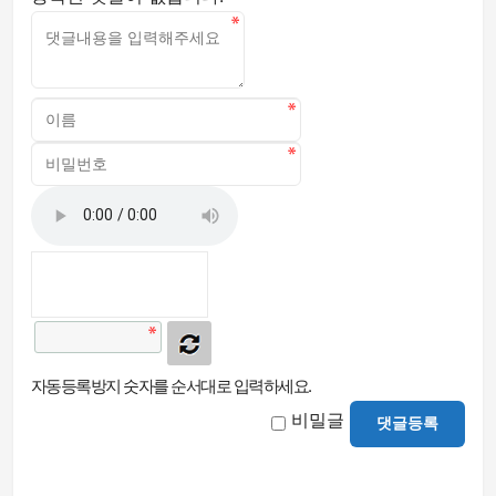
자동등록방지 숫자를 순서대로 입력하세요.
비밀글
댓글등록