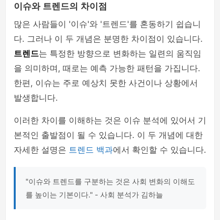
이슈와 트렌드의 차이점
많은 사람들이 '이슈'와 '트렌드'를 혼동하기 쉽습니
다. 그러나 이 두 개념은 분명한 차이점이 있습니다.
트렌드
는 특정한 방향으로 변화하는 일련의 움직임
을 의미하며, 때로는 예측 가능한 패턴을 가집니다.
한편, 이슈는 주로 예상치 못한 사건이나 상황에서
발생합니다.
이러한 차이를 이해하는 것은 이슈 분석에 있어서 기
본적인 출발점이 될 수 있습니다. 이 두 개념에 대한
자세한 설명은
트렌드 백과
에서 확인할 수 있습니다.
"이슈와 트렌드를 구분하는 것은 사회 변화의 이해도
를 높이는 기본이다." - 사회 분석가 김하늘