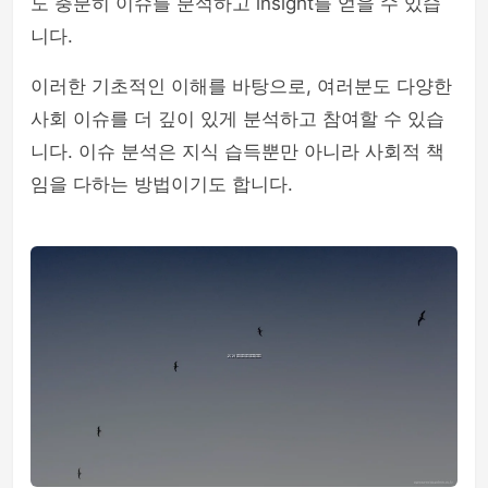
도 충분히 이슈를 분석하고 insight를 얻을 수 있습
니다.
이러한 기초적인 이해를 바탕으로, 여러분도 다양한
사회 이슈를 더 깊이 있게 분석하고 참여할 수 있습
니다. 이슈 분석은 지식 습득뿐만 아니라 사회적 책
임을 다하는 방법이기도 합니다.