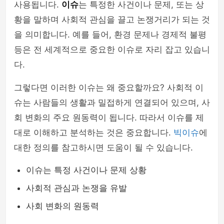
사용됩니다.
이슈
는 특정한 사건이나 문제, 또는 상
황을 말하며 사회적 관심을 끌고 논쟁거리가 되는 것
을 의미합니다. 예를 들어, 환경 문제나 경제적 불평
등은 전 세계적으로 중요한 이슈로 자리 잡고 있습니
다.
그렇다면 이러한 이슈는 왜 중요할까요? 사회적 이
슈는 사람들의 생활과 밀접하게 연결되어 있으며, 사
회 변화의 주요 원동력이 됩니다. 따라서 이슈를 제
대로 이해하고 분석하는 것은 중요합니다.
빅이슈
에
대한 정의를 참고하시면 도움이 될 수 있습니다.
이슈는 특정 사건이나 문제 상황
사회적 관심과 논쟁을 유발
사회 변화의 원동력