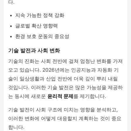
다.
지속 가능한 정책 강화
글로벌 확산 영향력
환경 보호 운동의 중요성
기술 발전과 사회 변화
기술의 진화는 사회 전반에 걸쳐 엄청난 변화를 가져
오고 있습니다. 2026년에는 인공지능과 자동화 기
술이 일상생활과 산업 전반에 더욱 깊이 뿌리 내릴
것입니다. 이러한 기술 발전은 많은 가능성을 제공하
는 동시에 새로운
윤리적 문제
를 제기합니다.
기술 발전이 사회 구조에 미치는 영향을 분석하고,
이러한 변화에 어떻게 대응할지 계획하는 것이 중요
합니다.