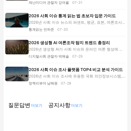
자 진위 확인, 오래된 영상 판별, 가족·지역 커뮤...
재난미디어 관찰자 강여울
07-31
2026 사회 이슈 통계 읽는 법 초보자 입문 가이드
2026년 사회 이슈 뉴스의 퍼센트, 평균, 표본, 여론조사와
그래프를 정확히 읽는 방법을 초보자 눈높이...
통계읽는 민하준
07-30
2026 생성형 AI 여론조작 탐지 트렌드 총정리
2026년 생성형 AI가 사회 이슈와 온라인 여론 형성에 미
치는 변화를 분석합니다. AI 콘텐츠 탐지 기술, ...
디지털사회 관찰자 박해솔
07-29
2026 사회 이슈 조사 플랫폼 TOP4 비교 분석 가이드
2026년 사회 이슈 조사에 유용한 국회 의안정보시스템,
국민참여입법센터, 국가법령정보센터, 빅카인즈...
정책리뷰어 남해원
07-28
질문답변
공지사항
더보기
더보기