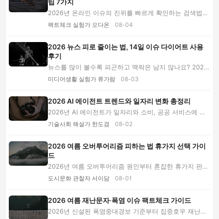
팁 7가지
2026년 온라인 이슈의 진위를 빠르게 확인하는 검색법을
소개합니다. 캡처 원문 복원, 영상 맥락 검증, ...
팩트체크 실험가 오다온
08-04
2026 뉴스 피로 줄이는 법, 14일 이슈 다이어트 사용
후기
뉴스를 많이 볼수록 피곤하고 맥락은 남지 않나요? 2026
년 14일간 직접 실행한 이슈 다이어트의 설정법,...
미디어생활 실험가 류가람
08-03
2026 AI 에이전트 트렌드와 일자리 변화 총정리
2026년 AI 에이전트가 일자리와 소비, 공공 서비스에 미
치는 변화를 분석합니다. AI 기본법 이후 책임 ...
기술사회 해설가 한도겸
08-02
2026 여름 오버투어리즘 피하는 법 휴가지 선택 가이
드
2026년 여름 오버투어리즘 원인부터 혼잡한 휴가지 판별
법, 시간대 분산 일정, 총비용 비교, 주민과 환...
도시문화 관찰자 서이담
08-01
2026 여름 재난문자·폭염 이슈 팩트체크 가이드
2026년 신설된 폭염중대경보 기준부터 집중호우 재난문